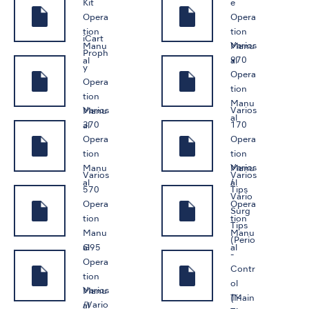
Kit
e
Opera
Opera
tion
tion
iCart
Varios
Manu
Manu
Proph
970
al
al
y
Opera
Opera
tion
tion
Manu
Varios
Varios
Manu
al
370
170
al
Opera
Opera
tion
tion
Varios
Manu
Manu
Varios
Varios
/
al
al
570
Tips
Vario
Opera
Opera
Surg
tion
tion
Tips
Manu
Manu
(Perio
G95
al
al
-
Opera
Contr
tion
ol
Varios
Manu
Ti-
(Main
/Vario
al