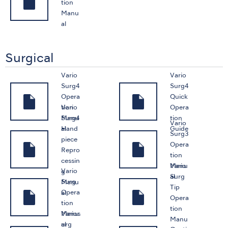
tion
Manu
al
Surgical
Vario
Vario
Surg4
Surg4
Opera
Quick
Vario
tion
Opera
Surg4
Manu
tion
Vario
Hand
al
Guide
Surg3
piece
Opera
Repro
tion
cessin
Vario
Manu
Vario
g
Surg
al
Surg
Manu
Tip
Opera
al
Opera
tion
tion
Varios
Manu
Manu
urg
al