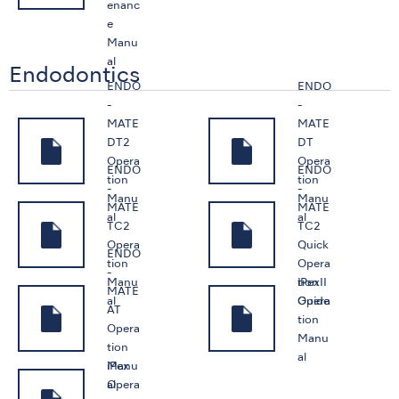
enanc
e
Manu
al
Endodontics
ENDO
ENDO
-
-
MATE
MATE
DT2
DT
Opera
Opera
ENDO
ENDO
tion
tion
-
-
Manu
Manu
MATE
MATE
al
al
TC2
TC2
Opera
Quick
ENDO
tion
Opera
-
iPexII
Manu
tion
MATE
Opera
al
Guide
AT
tion
Opera
Manu
tion
al
iPex
Manu
Opera
al