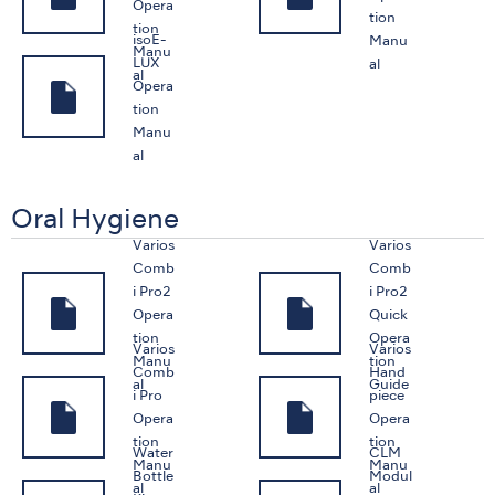
Opera
tion
tion
isoE-
Manu
Manu
LUX
al
al
Opera
tion
Manu
al
Oral Hygiene
Varios
Varios
Comb
Comb
i Pro2
i Pro2
Opera
Quick
tion
Opera
Varios
Varios
Manu
tion
Comb
Hand
al
Guide
i Pro
piece
Opera
Opera
tion
tion
Water
CLM
Manu
Manu
Bottle
Modul
al
al