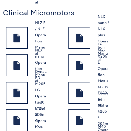
al
Clinical Micromotors
NLX
NLZ E
nano /
/ NLZ
NLX
Opera
plus
tion
Opera
Ti-
Manu
tion
NLX
Max
al
Manu
nano
X205
al
Opera
L
tion
Opera
DynaL
S-
Manu
tion
ED
Max
al
Manu
M205
M205
al
LG
FX20
Opera
Opera
4 /
tion
FX20
tion
204m
Manu
5/25/
Manu
/ 205
al
205m
al
/
Ti-
Opera
205m
Max
M40
tion
Opera