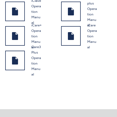
iClave
plus
Opera
Opera
tion
tion
Manu
Manu
al
iCare+
iCare
al
Opera
Opera
tion
tion
Manu
Manu
Care3
al
al
Plus
Opera
tion
Manu
al